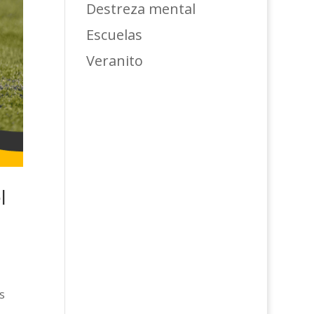
Destreza mental
Escuelas
Veranito
l
s